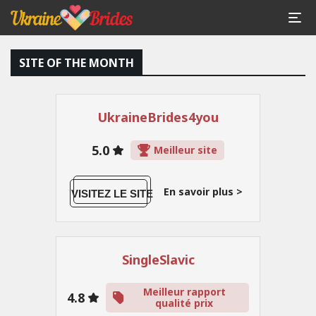
SITE OF THE MONTH
UkraineBrides4you
5.0
Meilleur site
En savoir plus >
VISITEZ LE SITE
SingleSlavic
Meilleur rapport
4.8
qualité prix