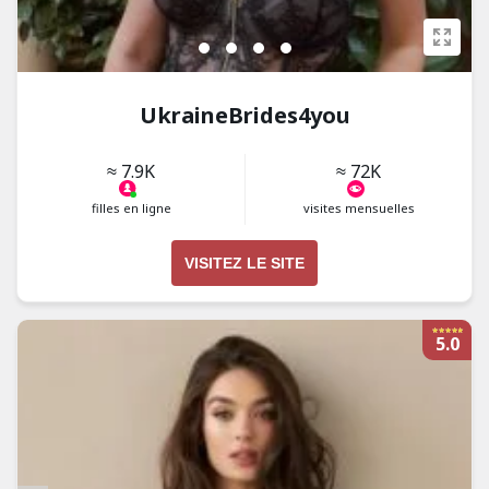
UkraineBrides4you
≈ 7.9K
≈ 72K
filles en ligne
visites mensuelles
VISITEZ LE SITE
5.0