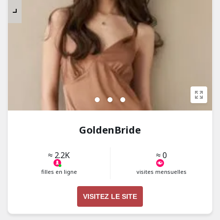
GoldenBride
≈ 2.2K
≈ 0
filles en ligne
visites mensuelles
VISITEZ LE SITE