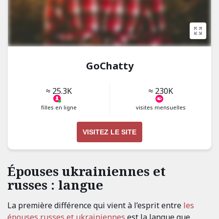
GoChatty
≈ 25.3K
≈ 230K
filles en ligne
visites mensuelles
VISITEZ LE SITE
Épouses ukrainiennes et
russes : langue
La première différence qui vient à l’esprit entre
les
épouses russes et ukrainiennes
est la langue que