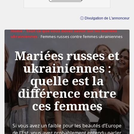
ⓘ Divulgation de L'annonceur
Home
/
Tout ce que vous devez savoir sur les mariées
ukrainiennes
/
Femmes russes contre femmes ukrainiennes
Mariées russes et
ukrainiennes :
quelle est la
différence entre
ces femmes
Si vous avez un faible pour les beautés d’Europe
de l’Est, vous avez probablement entendu parler