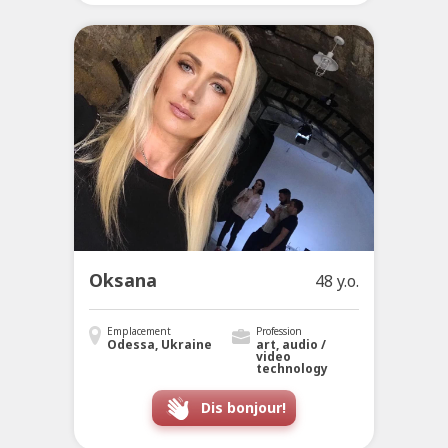
Oksana
48 y.o.
Emplacement
Profession
Odessa, Ukraine
art, audio /
video
technology
Dis bonjour!