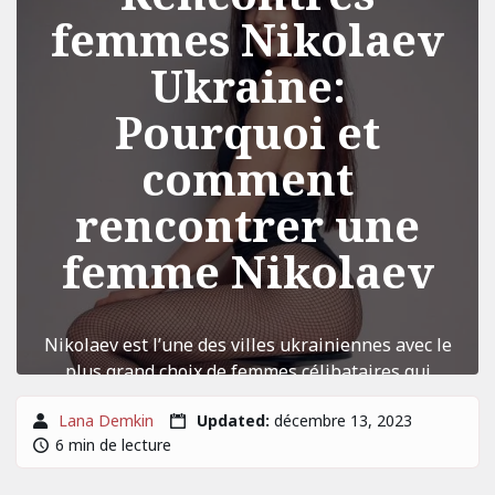
femmes Nikolaev
Ukraine:
Pourquoi et
comment
rencontrer une
femme Nikolaev
Nikolaev est l’une des villes ukrainiennes avec le
plus grand choix de femmes célibataires qui
rendent les hommes fous au premier regard. C’est
Lana Demkin
Updated:
décembre 13, 2023
l’une des ...
6 min de lecture