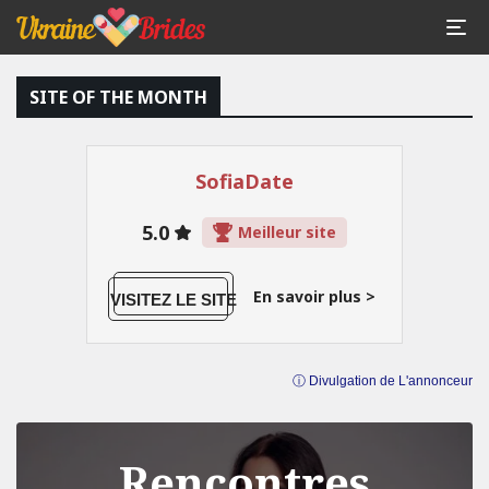
SITE OF THE MONTH
SofiaDate
5.0
Meilleur site
En savoir plus >
VISITEZ LE SITE
Home
/
TOP 3 des villes ukrainiennes pour trouver des
ⓘ Divulgation de L'annonceur
femmes célibataires maintenant
/
Nikolaïev célibataires
femmes
Rencontres