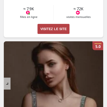
≈ 7.9K
≈ 72K
filles en ligne
visites mensuelles
VISITEZ LE SITE
5.0