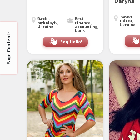
Daryna
Standort
Standort
Beruf
Odesa,
Mykolayiv,
Finance,
Ukraine
Ukraine
accounting,
bank
Page Contents
Sag Hallo!