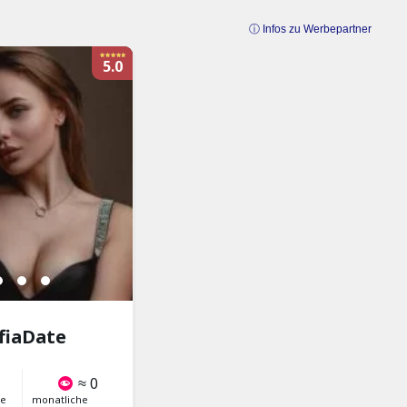
ⓘ Infos zu Werbepartner
5.0
ALL
A
fiaDate
≈ 0
ne
monatliche