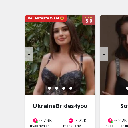
Beliebteste Wahl
5.0
UkraineBrides4you
So
≈ 7.9K
≈ 72K
≈ 2.2K
mädchen online
monatliche
mädchen onli