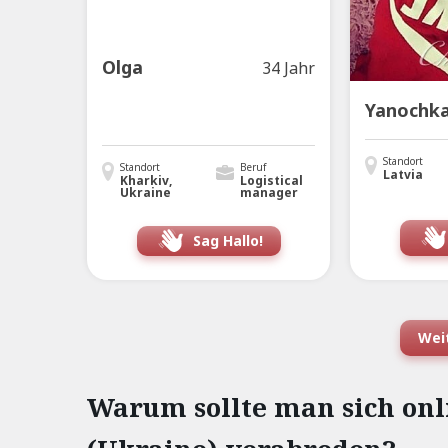
Olga
34 Jahr
Yanochk
Standort
Standort
Beruf
Latvia
Kharkiv,
Logistical
Ukraine
manager
Sag Hallo!
Weit
Warum sollte man sich on