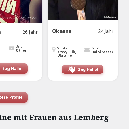
Oksana
24 Jahr
a
26 Jahr
Beruf
Standort
Beruf
Other
Kryvyi Rih,
Hairdresser
Ukraine
Sag Hallo!
Sag Hallo!
ere Profile
line mit Frauen aus Lemberg