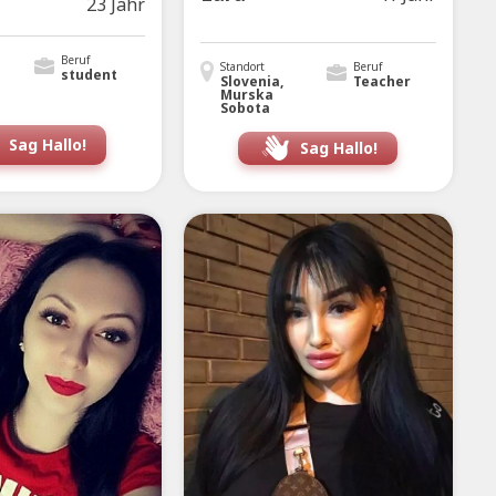
23 Jahr
Beruf
Standort
Beruf
student
Slovenia,
Teacher
Murska
Sobota
Sag Hallo!
Sag Hallo!