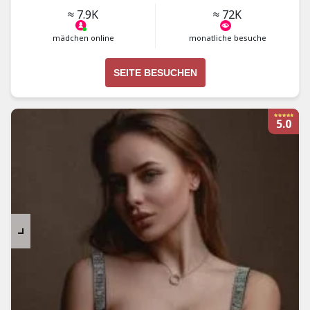
≈ 7.9K
≈ 72K
mädchen online
monatliche besuche
SEITE BESUCHEN
5.0