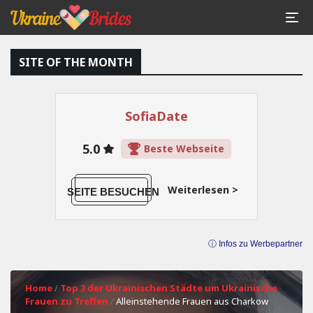
SITE OF THE MONTH
SofiaDate
5.0
Beste Webseite
Weiterlesen >
SEITE BESUCHEN
ⓘ Infos zu Werbepartner
Home
/
Top 3 der Ukrainischen Städte um Ukrainische
Frauen zu Treffen
/
Alleinstehende Frauen aus Charkow